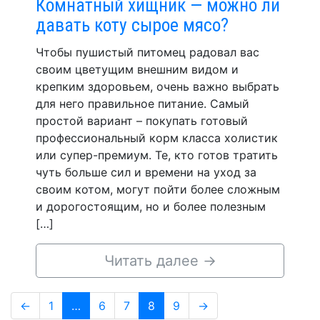
Комнатный хищник — можно ли
давать коту сырое мясо?
Чтобы пушистый питомец радовал вас
своим цветущим внешним видом и
крепким здоровьем, очень важно выбрать
для него правильное питание. Самый
простой вариант – покупать готовый
профессиональный корм класса холистик
или супер-премиум. Те, кто готов тратить
чуть больше сил и времени на уход за
своим котом, могут пойти более сложным
и дорогостоящим, но и более полезным
[…]
Читать далее
→
Навигация
Page
Page
Page
Page
Page
←
1
…
6
7
8
9
→