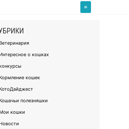
≡
УБРИКИ
Ветеринария
Интересное о кошках
конкурсы
Кормление кошек
КотоДайджест
Кошачьи полезняшки
Мои кошки
Новости