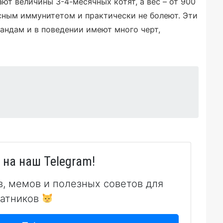
т величины 3-4-месячных котят, а вес – от 900
асным иммунитетом и практически не болеют. Эти
ндам и в поведении имеют много черт,
на наш Telegram!
в, мемов и полезных советов для
атников