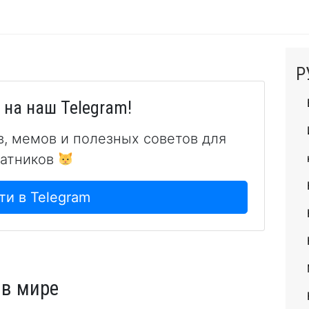
Р
на наш Telegram!
в, мемов и полезных советов для
атников
ти в Telegram
 в мире