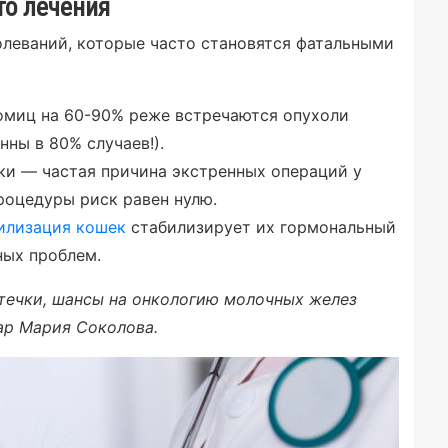
то лечения
олеваний, которые часто становятся фатальными
омиц на 60-90% реже встречаются опухоли
нны в 80% случаев!).
ки — частая причина экстренных операций у
роцедуры риск равен нулю.
илизация кошек
стабилизирует их гормональный
ных проблем.
течки, шансы на онкологию молочных желез
ар Мария Соколова.