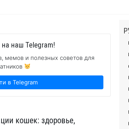
Р
на наш Telegram!
в, мемов и полезных советов для
атников
ти в Telegram
ции кошек: здоровье,