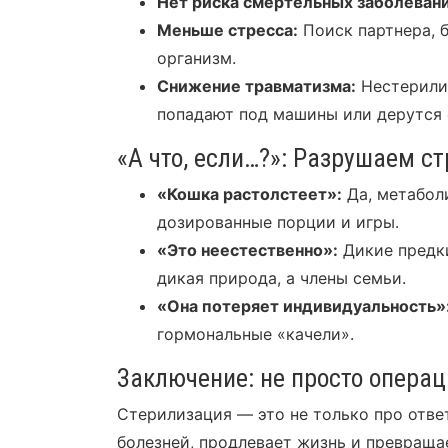
Нет риска смертельных заболеван
Меньше стресса:
Поиск партнера, 
организм.
Снижение травматизма:
Нестерилиз
попадают под машины или дерутся 
«А что, если…?»: Разрушаем с
«Кошка растолстеет»:
Да, метаболи
дозированные порции и игры.
«Это неестественно»:
Дикие предк
дикая природа, а члены семьи.
«Она потеряет индивидуальность»
гормональные «качели».
Заключение: не просто операц
Стерилизация — это не только про ответ
болезней, продлевает жизнь и превращ