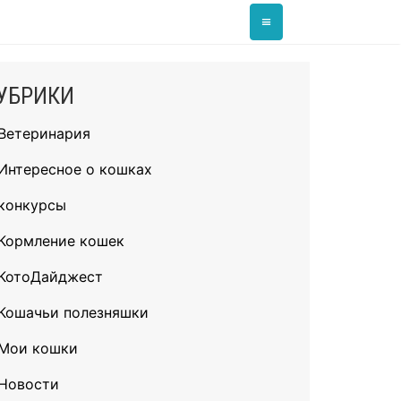
≡
УБРИКИ
Ветеринария
Интересное о кошках
конкурсы
Кормление кошек
КотоДайджест
Кошачьи полезняшки
Мои кошки
Новости