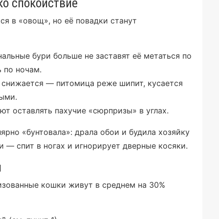
ко спокойствие
ся в «овощ», но её повадки станут
альные бури больше не заставят её метаться по
 по ночам.
 снижается — питомица реже шипит, кусается
ыми.
т оставлять пахучие «сюрпризы» в углах.
ярно «бунтовала»: драла обои и будила хозяйку
и — спит в ногах и игнорирует дверные косяки.
и
лизованные кошки живут в среднем на 30%