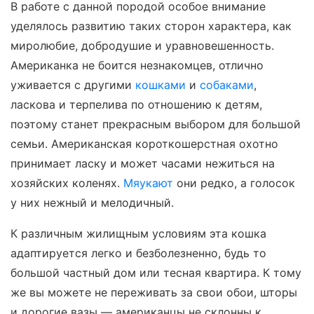
В работе с данной породой особое внимание
уделялось развитию таких сторон характера, как
миролюбие, добродушие и уравновешенность.
Американка не боится незнакомцев, отлично
уживается с другими
кошками
и
собаками
,
ласкова и терпелива по отношению к детям,
поэтому станет прекрасным выбором для большой
семьи. Американская короткошерстная охотно
принимает ласку и может часами нежиться на
хозяйских коленях.
Мяукают
они редко, а голосок
у них нежный и мелодичный.
К различным жилищным условиям эта кошка
адаптируется легко и безболезненно, будь то
большой частный дом или тесная квартира. К тому
же вы можете не переживать за свои обои, шторы
и дорогие вазы — американцы не склонны к