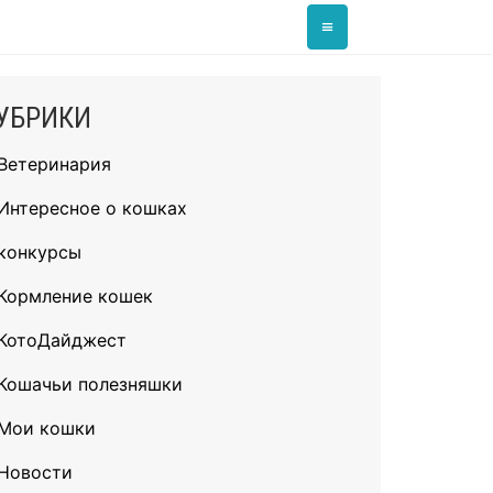
≡
УБРИКИ
Ветеринария
Интересное о кошках
конкурсы
Кормление кошек
КотоДайджест
Кошачьи полезняшки
Мои кошки
Новости