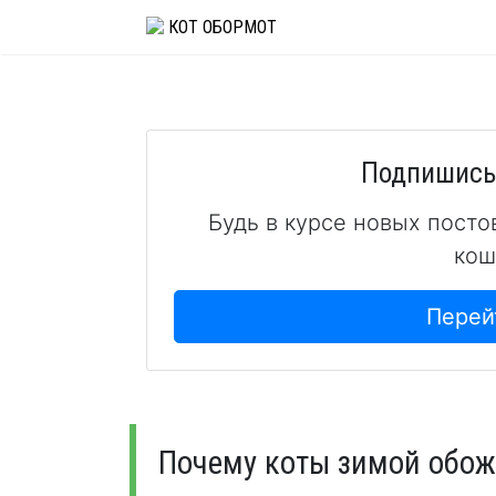
Skip
КОТ ОБОРМОТ
to
content
Подпишись 
Будь в курсе новых посто
кош
Перей
Почему коты зимой обож