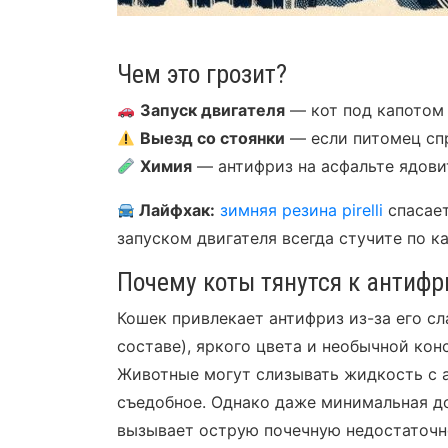
Чем это грозит?
Запуск двигателя
— кот под капотом 
Выезд со стоянки
— если питомец спр
Химия
— антифриз на асфальте ядовит
Лайфхак:
зимняя резина pirelli
спасает
запуском двигателя всегда стучите по ка
Почему коты тянутся к антифр
Кошек привлекает антифриз из-за его сл
составе), яркого цвета и необычной ко
Животные могут слизывать жидкость с а
съедобное. Однако даже минимальная до
вызывает острую почечную недостаточно