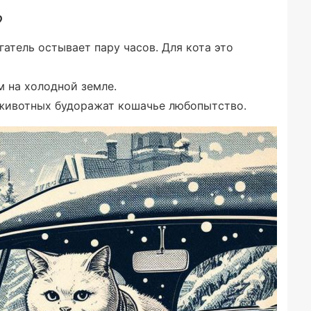
?
атель остывает пару часов. Для кота это
м на холодной земле.
животных будоражат кошачье любопытство.