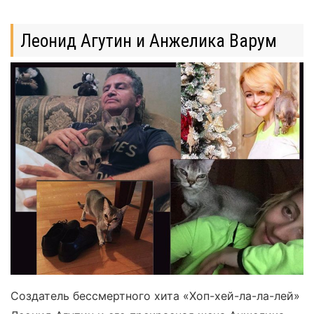
Леонид Агутин и Анжелика Варум
Создатель бессмертного хита «Хоп-хей-ла-ла-лей»