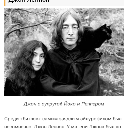
Джон с супругой Йоко и Пеппером
Среди «битлов» самым заядлым айлурофилом был,
несомненно, Джон Леннон. У матери Джона был кот