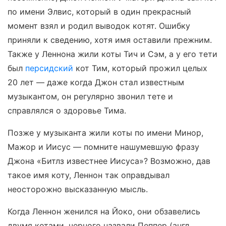
по имени Элвис, который в один прекрасный
момент взял и родил выводок котят. Ошибку
приняли к сведению, хотя имя оставили прежним.
Также у Леннона жили коты Тич и Сэм, а у его тети
был
персидский
кот Тим, который прожил целых
20 лет — даже когда Джон стал известным
музыкантом, он регулярно звонил тете и
справлялся о здоровье Тима.
Позже у музыканта жили коты по имени Минор,
Мажор и Иисус — помните нашумевшую фразу
Джона «Битлз известнее Иисуса»? Возможно, дав
такое имя коту, Леннон так оправдывал
неосторожно высказанную мысль.
Когда Леннон женился на Йоко, они обзавелись
двумя котами, черного назвали Пеппер (англ.